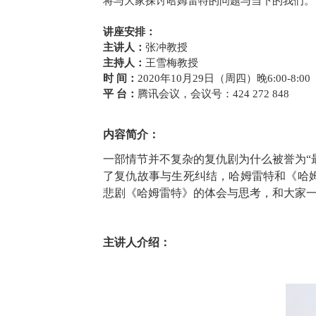
将与大家探讨哈姆雷特的问题与当下的我们。
讲座安排：
主讲人：
张冲
教授
主持人：
王雪梅
教授
时
间：
2020
年
10
月
29
日（周四）晚
6:00-8:00
平
台：
腾讯会议，会议号：
424 272 848
内容简介：
一部情节并不复杂的复仇剧为什么被誉为“
了复仇故事与生死纠结，哈姆雷特和《哈
悲剧《哈姆雷特》的体会与思考，和大家
主讲人介绍：