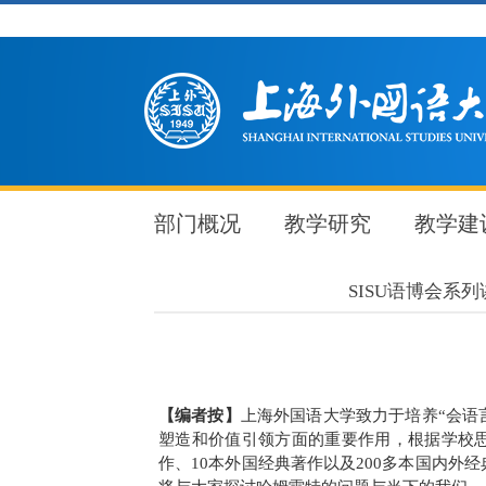
部门概况
教学研究
教学建
SISU语博会系
【编者按】
上海外国语大学致力于培养“会语
塑造和价值引领方面的重要作用，根据学校思
作、
10
本外国经典著作以及
200
多本国内外经