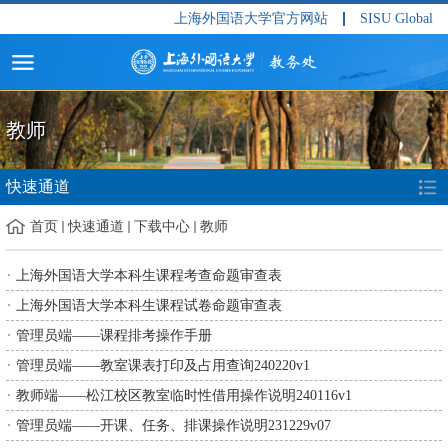
上海外国语大学官方网站
SISU Global
教师
快速通道
首页
快速通道
下载中心
教师
上海外国语大学本科生课程考查命题审查表
上海外国语大学本科生课程试卷命题审查表
管理员端——课程排考操作手册
管理员端——教室课表打印及占用查询240220v1
教师端——松江校区教室临时性借用操作说明240116v1
管理员端——开课、任务、排课操作说明231229v07