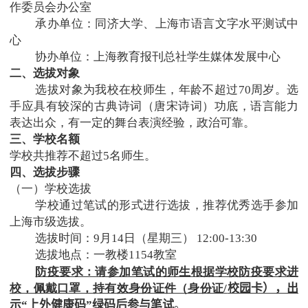
作委员会办公室
承办单位：同济大学、上海市语言文字水平测试中
心
协办单位：上海教育报刊总社学生媒体发展中心
二、选拔对象
选拔对象为我校在校师生，年龄不超过
70
周岁。选
手应具有较深的古典诗词（唐宋诗词）功底，语言能力
表达出众，有一定的舞台表演经验，政治可靠。
三、学校名额
学校共推荐不超过
5
名师生。
四、选拔步骤
（一）学校选拔
学校通过笔试的形式进行选拔，推荐优秀选手参加
上海市级选拔。
选拔时间：
9
月
14
日（星期三）
12:00-13:30
选拔地点：一教楼
1154
教室
防疫要求：请参加笔试的师生根据学校防疫要求进
校，佩戴口罩，持有效身份证件（身份证
/
校园卡），出
示“上外健康码”绿码后参与笔试
。