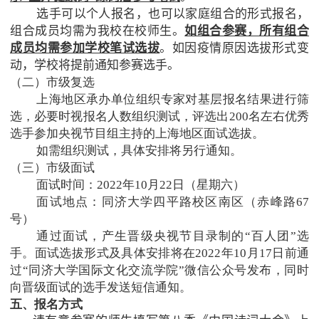
选手可以个人报名，也可以家庭组合的形式报名，
组合成员均需为我校在校师生。
如组合参赛，所有组合
成员均需参加学校笔试选拔
。如因疫情原因选拔形式变
动，学校将提前通知参赛选手。
（二）市级复选
上海地区承办单位组织专家对基层报名结果进行筛
选，必要时视报名人数组织测试，评选出
200
名左右优秀
选手参加央视节目组主持的上海地区面试选拔。
如需组织测试，具体安排将另行通知。
（三）市级面试
面试时间：
2022
年
10
月
22
日（星期六）
面试地点：同济大学四平路校区南区（赤峰路
67
号）
通过面试，产生晋级央视节目录制的“百人团”选
手。面试选拔形式及具体安排将在
2022
年
10
月
17
日前通
过“同济大学国际文化交流学院”微信公众号发布，同时
向晋级面试的选手发送短信通知。
五、报名方式