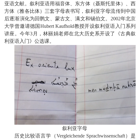
亚语文献。叙利亚语用福音体、东方体（聂斯托里体）、西
方体（雅各比体）三套字母表书写，叙利亚字母流传到中国
后逐渐演化为回鹘文、蒙古文、满文和锡伯文。
2002
年北京
大学曾邀请德国
Hubert Kaufhold
教授开设叙利亚语入门系列
讲座。今年
3
月，林丽娟老师在北大历史系开设了《古典叙
利亚语入门》公选课。
叙利亚字母
历史比较语言学（
Vergleichende Sprachwissenschaft
）是