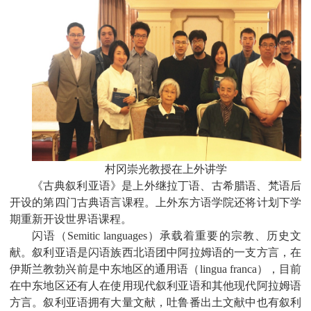
村冈崇光教授在上外讲学
《古典叙利亚语》是上外继拉丁语、古希腊语、梵语后
开设的第四门古典语言课程。上外东方语学院还将计划下学
期重新开设世界语课程。
闪语（
Semitic languages
）承载着重要的宗教、历史文
献。叙利亚语是闪语族西北语团中阿拉姆语的一支方言，在
伊斯兰教勃兴前是中东地区的通用语（
lingua franca
），目前
在中东地区还有人在使用现代叙利亚语和其他现代阿拉姆语
方言。叙利亚语拥有大量文献，吐鲁番出土文献中也有叙利