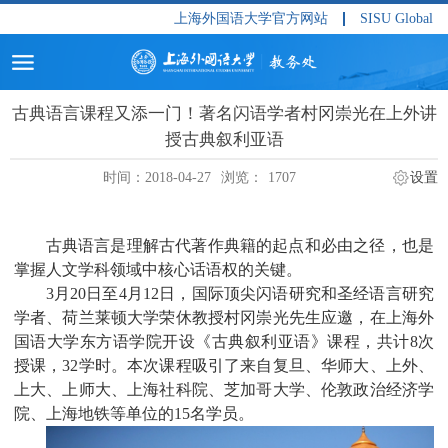
上海外国语大学官方网站
SISU Global
古典语言课程又添一门！著名闪语学者村冈崇光在上外讲
授古典叙利亚语
时间：2018-04-27
浏览：
1707
设置
古典语言是理解古代著作典籍的起点和必由之径，也是
掌握人文学科领域中核心话语权的关键。
3
月
20
日至
4
月
12
日，国际顶尖闪语研究和圣经语言研究
学者、荷兰莱顿大学荣休教授村冈崇光先生应邀，在上海外
国语大学东方语学院开设《古典叙利亚语》课程，共计
8
次
授课，
32
学时。本次课程吸引了来自复旦、华师大、上外、
上大、上师大、上海社科院、芝加哥大学、伦敦政治经济学
院、上海地铁等单位的
15
名学员。