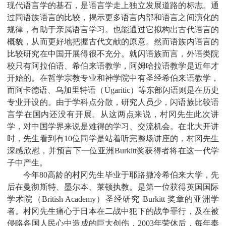
现代语言学的基石，是语言学走上独立发展道路的标志。通
过同语族语言的比较，揭示更多语言内部和语言之间演化的
规律，有助于亲属语言学习。也能通过它拟构出古代语言的
概貌，从而更好地把握古代文献的原意。然而语族内语言的
比较研究在中国开展得很不充分。就闪语族而言，外语类院
校只有阿拉伯语、希伯来语教学，阿姆哈拉语教学是近年才
开始的。在哲学宗教专业和神学院中有圣经希伯来语教学，
而阿卡德语、乌加里特语（
Ugaritic
）等东部闪语则是在历史
专业开设的。由于学科点分散，研究人员少，闪语族比较语
言学在国内还没有开展。从这两点来说，村冈先生此次讲
学，对中国学界来说是难得的学习、交流机会。在北大开讲
时，先生看到有
10
位同学是站着听完整场讲座的，村冈先生
深感欣慰，并预言下一位亚洲
Burkitt
奖获得者将在这一代学
子中产生。
今年
80
高龄的村冈先生毕业于耶路撒冷希伯来大学，先
后在曼彻斯特、墨尔本、莱顿执教。是第一位获得英国国际
学术院（
British Academy
）圣经研究
Burkitt
奖章的亚洲学
者。村冈先生痛心于日本在二战中犯下的战争罪行，及在被
侵略各国人民心中造成的巨大创伤，
2003
年荣休后，每年奉