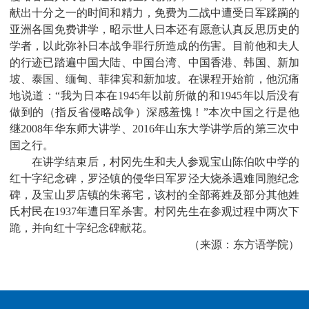
献出十分之一的时间和精力，免费为二战中遭受日军蹂躏的
亚洲各国免费讲学，昭示世人日本还有愿意认真反思历史的
学者，以此弥补日本战争罪行所造成的伤害。目前他和夫人
的行迹已踏遍中国大陆、中国台湾、中国香港、韩国、新加
坡、泰国、缅甸、菲律宾和新加坡。在课程开始前，他沉痛
地说道：“我为日本在
1945
年以前所做的和
1945
年以后没有
做到的（指反省侵略战争）深感羞愧！”本次中国之行是他
继
2008
年华东师大讲学、
2016
年山东大学讲学后的第三次中
国之行。
在讲学结束后，村冈先生和夫人参观宝山陈伯吹中学的
红十字纪念碑，罗泾镇的侵华日军罗泾大烧杀遇难同胞纪念
碑，及宝山罗店镇的朱蒋宅，该村的全部蒋姓及部分其他姓
氏村民在
1937
年遭日军杀害。村冈先生在参观过程中两次下
跪，并向红十字纪念碑献花。
（来源：东方语学院）